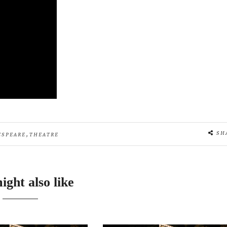
,
SH
ESPEARE
THEATRE
ight also like