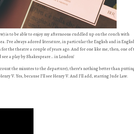
snow) is to be able to enjoy my afternoons cuddled up on the couch with
. I’ve always adored literature, in particular the English and in Englis
 for the theatre a couple of years ago. And for one like me, then, one of 
and see a play by Shakespeare… in London!
w count the minutes to the departure), there’s nothing better than puttin
enry V. Yes, because I’ll see Henry V. And I’ll add, starring Jude Law.