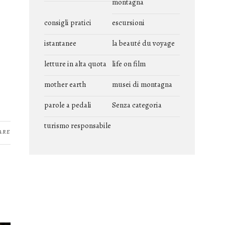
montagna
consigli pratici
escursioni
istantanee
la beauté du voyage
letture in alta quota
life on film
mother earth
musei di montagna
parole a pedali
Senza categoria
turismo responsabile
ARE