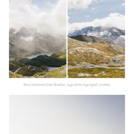
Parco Nazionale Gran Paradiso. Lago Serrù e lago Agnel; Levanne.