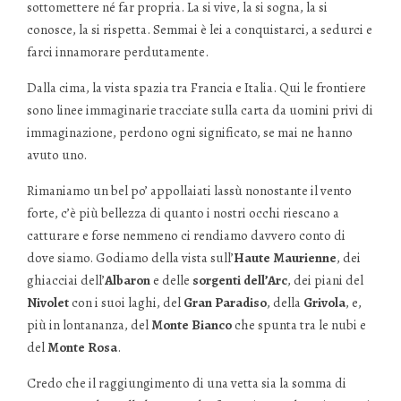
sottomettere né far propria. La si vive, la si sogna, la si
conosce, la si rispetta. Semmai è lei a conquistarci, a sedurci e
farci innamorare perdutamente.
Dalla cima, la vista spazia tra Francia e Italia. Qui le frontiere
sono linee immaginarie tracciate sulla carta da uomini privi di
immaginazione, perdono ogni significato, se mai ne hanno
avuto uno.
Rimaniamo un bel po’ appollaiati lassù nonostante il vento
forte, c’è più bellezza di quanto i nostri occhi riescano a
catturare e forse nemmeno ci rendiamo davvero conto di
dove siamo. Godiamo della vista sull’
Haute Maurienne
, dei
ghiacciai dell’
Albaron
e delle
sorgenti dell’Arc
, dei piani del
Nivolet
con i suoi laghi, del
Gran Paradiso
, della
Grivola
, e,
più in lontananza, del
Monte Bianco
che spunta tra le nubi e
del
Monte Rosa
.
Credo che il raggiungimento di una vetta sia la somma di