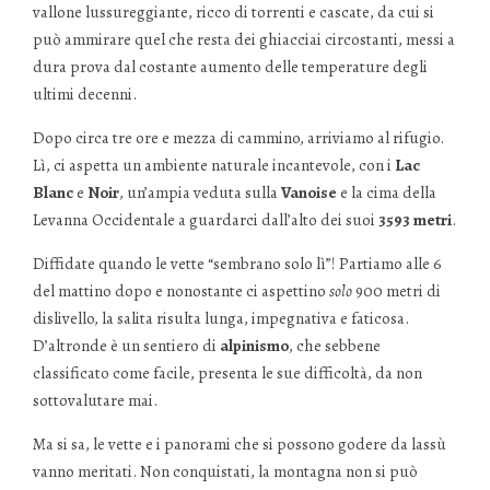
vallone lussureggiante, ricco di torrenti e cascate, da cui si
può ammirare quel che resta dei ghiacciai circostanti, messi a
dura prova dal costante aumento delle temperature degli
ultimi decenni.
Dopo circa tre ore e mezza di cammino, arriviamo al rifugio.
Lì, ci aspetta un ambiente naturale incantevole, con i
Lac
Blanc
e
Noir
, un’ampia veduta sulla
Vanoise
e la cima della
Levanna Occidentale a guardarci dall’alto dei suoi
3593 metri
.
Diffidate quando le vette “sembrano solo lì”! Partiamo alle 6
del mattino dopo e nonostante ci aspettino
solo
900 metri di
dislivello, la salita risulta lunga, impegnativa e faticosa.
D’altronde è un sentiero di
alpinismo
, che sebbene
classificato come facile, presenta le sue difficoltà, da non
sottovalutare mai.
Ma si sa, le vette e i panorami che si possono godere da lassù
vanno meritati. Non conquistati, la montagna non si può