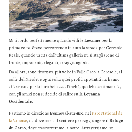
Mi ricordo perfettamente quando vidi le
Levanne
per la
prima volta. Stavo percorrendo in auto la strada per Ceresole
Reale, quando uscita dall’ultima galleria mi si stagliarono di
fronte, imponenti, eleganti, irraggiungibili.
Da allora, sono ritornata più volte in Valle Orco, a Ceresole, al
colle del Nivolet e ogni volta quei profili appuntiti mi hanno
affascinata per la loro bellezza. Finché, qualche settimana fa,
con gli amici non si decide di salire sulla
Levanna
Occidentale
.
Partiamo in direzione
Bonneval-sur-Arc
, nel
Parc National de
la Vanoise
, da dove inizia il sentiero per raggiungere il
Refuge
du Carro
, dove trascorreremo la notte. Attraversiamo un