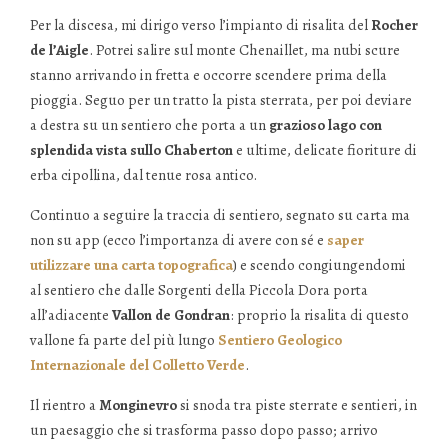
Per la discesa, mi dirigo verso l’impianto di risalita del
Rocher
de l’Aigle
. Potrei salire sul monte Chenaillet, ma nubi scure
stanno arrivando in fretta e occorre scendere prima della
pioggia. Seguo per un tratto la pista sterrata, per poi deviare
a destra su un sentiero che porta a un
grazioso lago con
splendida vista sullo Chaberton
e ultime, delicate fioriture di
erba cipollina, dal tenue rosa antico.
Continuo a seguire la traccia di sentiero, segnato su carta ma
non su app (ecco l’importanza di avere con sé e
saper
utilizzare una carta topografica
) e scendo congiungendomi
al sentiero che dalle Sorgenti della Piccola Dora porta
all’adiacente
Vallon de Gondran
: proprio la risalita di questo
vallone fa parte del più lungo
Sentiero Geologico
Internazionale del Colletto Verde
.
Il rientro a
Monginevro
si snoda tra piste sterrate e sentieri, in
un paesaggio che si trasforma passo dopo passo; arrivo