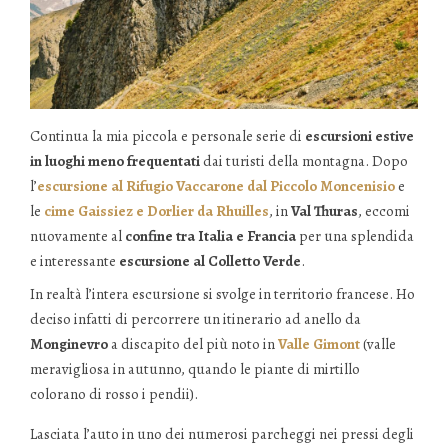
Continua la mia piccola e personale serie di
escursioni estive
in luoghi meno frequentati
dai turisti della montagna. Dopo
l’
escursione al Rifugio Vaccarone dal Piccolo Moncenisio
e
le
cime Gaissiez e Dorlier da Rhuilles
, in
Val Thuras
, eccomi
nuovamente al
confine tra Italia e Francia
per una splendida
e interessante
escursione al Colletto Verde
.
In realtà l’intera escursione si svolge in territorio francese. Ho
deciso infatti di percorrere un itinerario ad anello da
Monginevro
a discapito del più noto in
Valle Gimont
(valle
meravigliosa in autunno, quando le piante di mirtillo
colorano di rosso i pendii).
Lasciata l’auto in uno dei numerosi parcheggi nei pressi degli