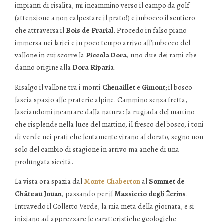
impianti di risalita, mi incammino verso il campo da golf
(attenzione a non calpestare il prato!) e imbocco il sentiero
che attraversa il
Bois de Prarial
. Procedo in falso piano
immersa nei larici e in poco tempo arrivo all’imbocco del
vallone in cui scorre la
Piccola Dora
, uno due dei rami che
danno origine alla
Dora Riparia
.
Risalgo il vallone tra i monti
Chenaillet
e
Gimont
; il bosco
lascia spazio alle praterie alpine. Cammino senza fretta,
lasciandomi incantare dalla natura: la rugiada del mattino
che risplende nella luce del mattino, il fresco del bosco, i toni
di verde nei prati che lentamente virano al dorato, segno non
solo del cambio di stagione in arrivo ma anche di una
prolungata siccità.
La vista ora spazia dal
Monte Chaberton
al
Sommet de
Château Jouan
, passando per il
Massiccio degli Écrins
.
Intravedo il Colletto Verde, la mia meta della giornata, e si
iniziano ad apprezzare le caratteristiche geologiche