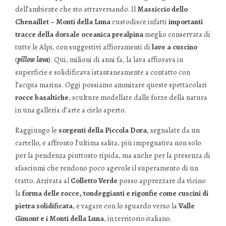
dell’ambiente che sto attraversando. Il
Massiccio dello
Chenaillet – Monti della Luna
custodisce infatti
importanti
tracce della dorsale oceanica prealpina
meglio conservata di
tutte le Alpi, con suggestivi affioramenti di
lave a cuscino
(
pillow lava
). Qui, milioni di anni fa, la lava affiorava in
superficie e solidificava istantaneamente a contatto con
l’acqua marina. Oggi possiamo ammirare queste spettacolari
rocce basaltiche
, sculture modellate dalle forze della natura
in una galleria d’arte a cielo aperto.
Raggiungo le
sorgenti della Piccola Dora
, segnalate da un
cartello, e affronto l’ultima salita, più impegnativa non solo
per la pendenza piuttosto ripida, ma anche per la presenza di
sfasciumi che rendono poco agevole il superamento di un
tratto. Arrivata al
Colletto Verde
posso apprezzare da vicino
la
forma delle rocce, tondeggianti e rigonfie come cuscini di
pietra solidificata
, e vagare con lo sguardo verso la
Valle
Gimont e i Monti della Luna
, in territorio italiano.