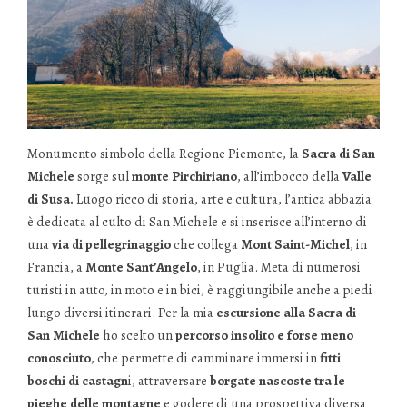
Monumento simbolo della Regione Piemonte, la
Sacra di San
Michele
sorge sul
monte Pirchiriano
, all’imbocco della
Valle
di Susa.
Luogo ricco di storia, arte e cultura, l’antica abbazia
è dedicata al culto di San Michele e si inserisce all’interno di
una
via di pellegrinaggio
che collega
Mont Saint-Michel
, in
Francia, a
Monte Sant’Angelo
, in Puglia. Meta di numerosi
turisti in auto, in moto e in bici, è raggiungibile anche a piedi
lungo diversi itinerari. Per la mia
escursione alla Sacra di
San Michele
ho scelto un
percorso insolito e forse meno
conosciuto
, che permette di camminare immersi in
fitti
boschi di castagn
i, attraversare
borgate nascoste tra le
pieghe delle montagne
e godere di una prospettiva diversa