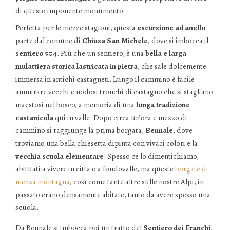
di questo imponente monumento.
Perfetta per le mezze stagioni, questa
escursione ad anello
parte dal comune di
Chiusa San Michele
, dove si imbocca il
sentiero 504
. Più che un sentiero, è una
bella e larga
mulattiera storica lastricata in pietra
, che sale dolcemente
immersa in antichi castagneti. Lungo il cammino è facile
ammirare vecchi e nodosi tronchi di castagno che si stagliano
maestosi nel bosco, a memoria di una
lunga tradizione
castanicola
qui in valle. Dopo circa un’ora e mezzo di
cammino si raggiunge la prima borgata,
Bennale
, dove
troviamo una bella chiesetta dipinta con vivaci colori e la
vecchia scuola elementare
. Spesso ce lo dimentichiamo,
abituati a vivere in città o a fondovalle, ma queste
borgate di
mezza montagna
, così come tante altre sulle nostre Alpi, in
passato erano densamente abitate, tanto da avere spesso una
scuola.
Da Bennale si imbocca poi un tratto del
Sentiero dei Franchi
,