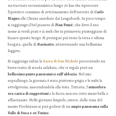
un tracciato escursionistico lungo 70 km che ripercorre
l’ipotetico cammino di avvicinamento dell’esercito di
Carlo
Magno
alle Chiuse assediate dai Longobardi. In poco tempo
si raggiunge il bel pianoro di
Pian Pomé
, che deve il suo
nome ai verdi prati e ai meli che in primavera punteggiano di
bianco questo luogo. Si prosegue poi verso la terza e ultima
borgata, quella di
Basinatto
, attraversando una bellissima
faggeta.
Si raggiunge infine la
Sacra di San Michele
percorrendo un
breve tratto di strada asfaltata, che ci regala però un
bellissimo punto panoramico sull’abbazia
. Nel mio
sopralluogo, la giornata è stata piuttosto grigia e le nubi la
avvolgevano, nascondendola alla vista. Tuttavia, l’
atmosfera
era carica di suggestioni
e la Sacra non era certo meno bella o
affascinante. Nelle giornate limpide, invece, dalla cima del
monte Pirchiriano si può godere di un
ampio panorama sulla
Valle di Susa e su Torino
.