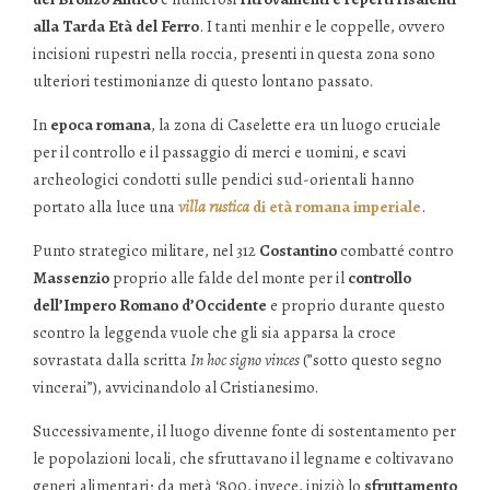
alla Tarda Età del Ferro
. I tanti menhir e le coppelle, ovvero
incisioni rupestri nella roccia, presenti in questa zona sono
ulteriori testimonianze di questo lontano passato.
In
epoca romana
, la zona di Caselette era un luogo cruciale
per il controllo e il passaggio di merci e uomini, e scavi
archeologici condotti sulle pendici sud-orientali hanno
portato alla luce una
villa rustica
di età romana imperiale
.
Punto strategico militare, nel 312
Costantino
combatté contro
Massenzio
proprio alle falde del monte per il
controllo
dell’Impero Romano d’Occidente
e proprio durante questo
scontro la leggenda vuole che gli sia apparsa la croce
sovrastata dalla scritta
In hoc signo vinces
(”sotto questo segno
vincerai”), avvicinandolo al Cristianesimo.
Successivamente, il luogo divenne fonte di sostentamento per
le popolazioni locali, che sfruttavano il legname e coltivavano
generi alimentari; da metà ‘800, invece, iniziò lo
sfruttamento