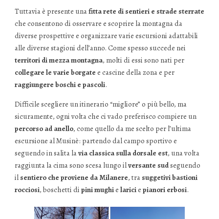
Tuttavia è presente una
fitta rete di sentieri e strade sterrate
che consentono di osservare e scoprire la montagna da
diverse prospettive e organizzare varie escursioni adattabili
alle diverse stagioni dell’anno. Come spesso succede nei
territori di mezza montagna
, molti di essi sono nati per
collegare le varie borgate
e cascine della zona e per
raggiungere boschi e pascoli
.
Difficile scegliere un itinerario “migliore” o più bello, ma
sicuramente, ogni volta che ci vado preferisco compiere un
percorso ad anello
, come quello da me scelto per l’ultima
escursione al Musinè: partendo dal campo sportivo e
seguendo in salita la
via classica sulla dorsale est
, una volta
raggiunta la cima sono scesa lungo il
versante sud
seguendo
il
sentiero che proviene da Milanere
, tra
suggetivi bastioni
rocciosi
, boschetti di
pini mughi
e
larici
e
pianori erbosi
.