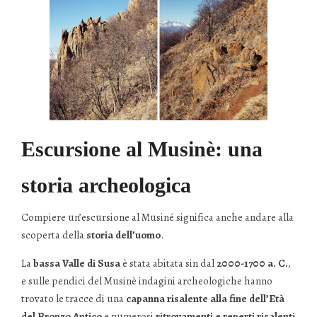
Escursione al Musinè: una
storia archeologica
Compiere un’escursione al Musiné significa anche andare alla
scoperta della
storia dell’uomo
.
La
bassa Valle di Susa
è stata abitata sin dal
2000-1700 a. C.
,
e sulle pendici del Musinè indagini archeologiche hanno
trovato le tracce di una
capanna risalente alla fine dell’Età
del Bronzo Antico
e numerosi
ritrovamenti e reperti risalenti