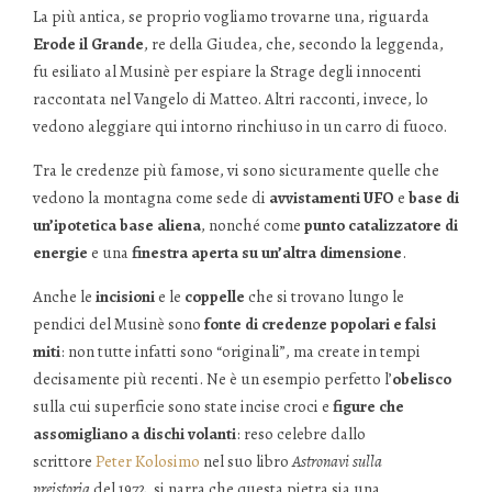
La più antica, se proprio vogliamo trovarne una, riguarda
Erode il Grande
, re della Giudea, che, secondo la leggenda,
fu esiliato al Musinè per espiare la Strage degli innocenti
raccontata nel Vangelo di Matteo. Altri racconti, invece, lo
vedono aleggiare qui intorno rinchiuso in un carro di fuoco.
Tra le credenze più famose, vi sono sicuramente quelle che
vedono la montagna come sede di
avvistamenti UFO
e
base di
un’ipotetica base aliena
, nonché come
punto catalizzatore di
energie
e una
finestra aperta su un’altra dimensione
.
Anche le
incisioni
e le
coppelle
che si trovano lungo le
pendici del Musinè sono
fonte di credenze popolari e falsi
miti
: non tutte infatti sono “originali”, ma create in tempi
decisamente più recenti. Ne è un esempio perfetto l’
obelisco
sulla cui superficie sono state incise croci e
figure che
assomigliano a dischi volanti
: reso celebre dallo
scrittore
Peter Kolosimo
nel suo libro
Astronavi sulla
preistoria
del 1972, si narra che questa pietra sia una