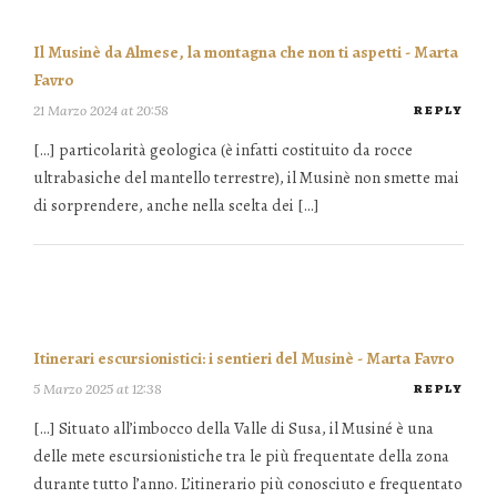
Il Musinè da Almese, la montagna che non ti aspetti - Marta
Favro
21 Marzo 2024 at 20:58
REPLY
[…] particolarità geologica (è infatti costituito da rocce
ultrabasiche del mantello terrestre), il Musinè non smette mai
di sorprendere, anche nella scelta dei […]
Itinerari escursionistici: i sentieri del Musinè - Marta Favro
5 Marzo 2025 at 12:38
REPLY
[…] Situato all’imbocco della Valle di Susa, il Musiné è una
delle mete escursionistiche tra le più frequentate della zona
durante tutto l’anno. L’itinerario più conosciuto e frequentato