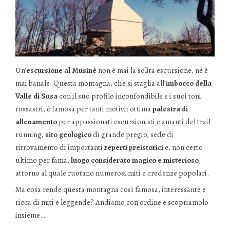
Un’
escursione al Musinè
non è mai la solita escursione, né è
mai banale. Questa montagna, che si staglia all’
imbocco della
Valle di Susa
con il suo profilo inconfondibile e i suoi toni
rossastri, è famosa per tanti motivi: ottima
palestra di
allenamento
per appassionati escursionisti e amanti del trail
running,
sito geologico
di grande pregio, sede di
ritrovamento di importanti
reperti preistorici
e, non certo
ultimo per fama,
luogo considerato magico e misterioso
,
attorno al quale ruotano numerosi miti e credenze popolari.
Ma cosa rende questa montagna così famosa, interessante e
ricca di miti e leggende? Andiamo con ordine e scopriamolo
insieme…