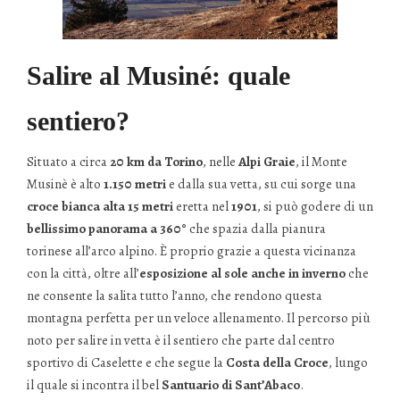
Salire al Musiné: quale
sentiero?
Situato a circa
20 km da Torino
, nelle
Alpi Graie
, il Monte
Musinè è alto
1.150 metri
e dalla sua vetta, su cui sorge una
croce bianca alta 15 metri
eretta nel
1901
, si può godere di un
bellissimo panorama a 360°
che spazia dalla pianura
torinese all’arco alpino. È proprio grazie a questa vicinanza
con la città, oltre all’
esposizione al sole anche in inverno
che
ne consente la salita tutto l’anno, che rendono questa
montagna perfetta per un veloce allenamento. Il percorso più
noto per salire in vetta è il sentiero che parte dal centro
sportivo di Caselette e che segue la
Costa della Croce
, lungo
il quale si incontra il bel
Santuario di Sant’Abaco
.