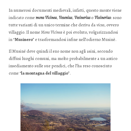
In numerosi documenti medievali, infatti, questo monte viene
indicato come
mons Vicinea
,
Vesenius
,
Vesinerius
o
Vixinerius
: sono
tutte varianti di un unico termine che deriva da
vicus
, ovvero
villaggio. Il nome
Mons Vicinea
è poi evoluto, volgarizzandosi
in “
Musinero
” e trasformandosi infine nell’odierno Musinè.
Il Musiné deve quindi il suo nome non agli asini, secondo
diffusi luoghi comuni, ma molto probabilmente a un antico
insediamento sulle sue pendici, che l’ha reso conosciuto
come “
la montagna del villaggio
”.