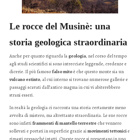
Le rocce del Musinè: una
storia geologica straordinaria
Anche per quanto riguarda la
geologia
, nel corso del tempo
agli studi scientifici si sono intrecciate leggende, credenze e
dicerie. Il più famoso
falso mito
è che questo monte sia un
vulcano estinto
, al cui interno si trovano numerose gallerie e
passaggi scavati dall’antico magma in cui vi abiterebbero
strani esseri.
In realtà la geologia ci racconta una storia certamente meno
avvolta di mistero, ma altrettanto straordinaria. Le sue rocce
sono infatti
frammenti di mantello terrestre
che vennero
sollevati e portati in superficie grazie ai
movimenti tettonici
e
rimasti pressoché intatti. Queste rocce si presentano in uno