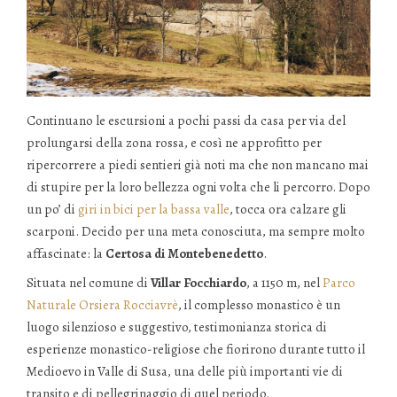
Continuano le escursioni a pochi passi da casa per via del
prolungarsi della zona rossa, e così ne approfitto per
ripercorrere a piedi sentieri già noti ma che non mancano mai
di stupire per la loro bellezza ogni volta che li percorro. Dopo
un po’ di
giri in bici per la bassa valle
, tocca ora calzare gli
scarponi. Decido per una meta conosciuta, ma sempre molto
affascinate: la
Certosa di Montebenedetto
.
Situata nel comune di
Villar Focchiardo
, a 1150 m, nel
Parco
Naturale Orsiera Rocciavrè
, il complesso monastico è un
luogo silenzioso e suggestivo, testimonianza storica di
esperienze monastico-religiose che fiorirono durante tutto il
Medioevo in Valle di Susa, una delle più importanti vie di
transito e di pellegrinaggio di quel periodo.