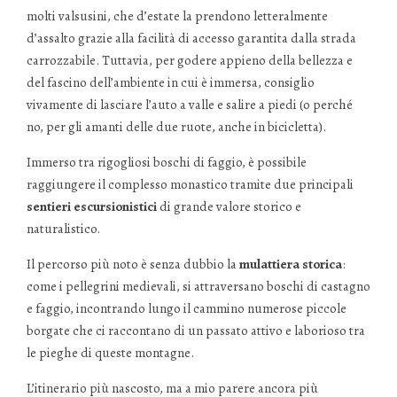
molti valsusini, che d’estate la prendono letteralmente
d’assalto grazie alla facilità di accesso garantita dalla strada
carrozzabile. Tuttavia, per godere appieno della bellezza e
del fascino dell’ambiente in cui è immersa, consiglio
vivamente di lasciare l’auto a valle e salire a piedi (o perché
no, per gli amanti delle due ruote, anche in bicicletta).
Immerso tra rigogliosi boschi di faggio, è possibile
raggiungere il complesso monastico tramite due principali
sentieri escursionistici
di grande valore storico e
naturalistico.
Il percorso più noto è senza dubbio la
mulattiera storica
:
come i pellegrini medievali, si attraversano boschi di castagno
e faggio, incontrando lungo il cammino numerose piccole
borgate che ci raccontano di un passato attivo e laborioso tra
le pieghe di queste montagne.
L’itinerario più nascosto, ma a mio parere ancora più