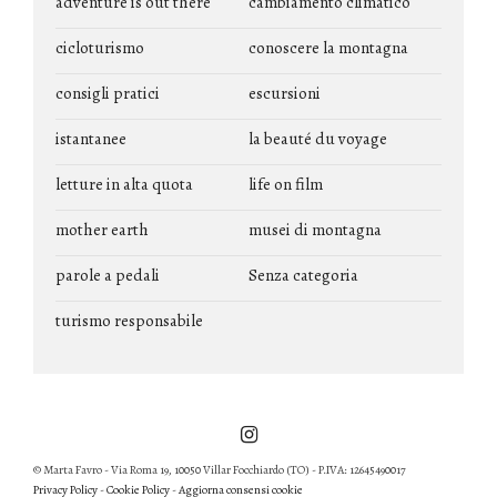
adventure is out there
cambiamento climatico
cicloturismo
conoscere la montagna
consigli pratici
escursioni
istantanee
la beauté du voyage
letture in alta quota
life on film
mother earth
musei di montagna
parole a pedali
Senza categoria
turismo responsabile
© Marta Favro - Via Roma 19, 10050 Villar Focchiardo (TO) - P.IVA: 12645490017
Privacy Policy
-
Cookie Policy
-
Aggiorna consensi cookie