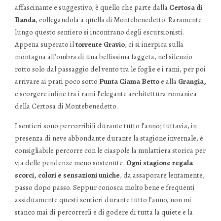
affascinante e suggestivo, è quello che parte dalla
Certosa di
Banda
, collegandola a quella di Montebenedetto. Raramente
lungo questo sentiero si incontrano degli escursionisti.
Appena superato il
torrente Gravio
, ci si inerpica sulla
montagna all’ombra di una bellissima faggeta, nel silenzio
rotto solo dal passaggio del vento tra le foglie e i rami, per poi
arrivare ai prati poco sotto
Punta Ciama Betto
e alla
Grangia,
e scorgere infine tra i rami l’elegante architettura romanica
della Certosa di Montebenedetto.
I sentieri sono percorribili durante tutto l’anno; tuttavia, in
presenza di neve abbondante durante la stagione invernale, è
consigliabile percorre con le ciaspole la mulattiera storica per
via delle pendenze meno sostenute.
Ogni stagione regala
scorci, colori e sensazioni uniche
, da assaporare lentamente,
passo dopo passo. Seppur conosca molto bene e frequenti
assiduamente questi sentieri durante tutto l’anno, non mi
stanco mai di percorrerli e di godere di tutta la quiete e la