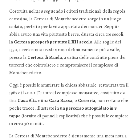
Costruita nel 1198 seguendo i criteri tradizionali della regola
certosina, la Certosa di Montebenedetto sorge in un luogo
isolato, perfetto per la vita appartata dei monaci. Seppur
abbia avuto una vita piuttosto breve, durata circa tre secoli,
la Certosa prosperò per tutto il XII secolo
. Alle soglie del
1550, i certosini si trasferirono definitivamente più a valle,
presso la
Certosa di Banda
, a causa delle continue piene dei
torrenti che coinvolsero e compromisero il complesso di
Montebenedetto.
Oggi è possibile ammirare la chiesa abbaziale, restaurata tra il
1987 e il 2000. Di tutto il complesso monastico, costituito da
una
Casa Alta
e una
Casa Bassa
, o
Correria
, non restano che
poche tracce, illustrate in un
percorso autoguidato in 8
tappe
(fornito di pannelli esplicativi) che è possibile compiere
in circa 30 minuti.
La Certosa di Montebenedetto è sicuramente una meta nota a