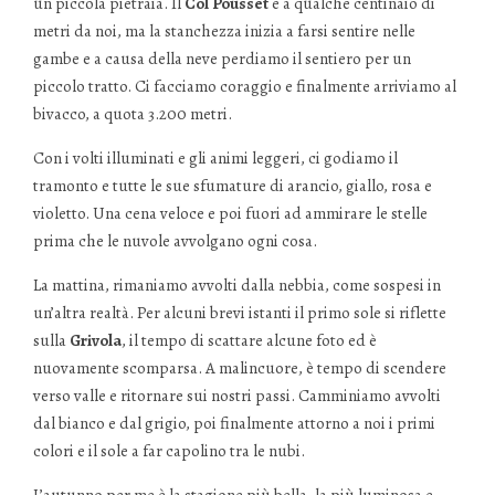
un piccola pietraia. Il
Col Pousset
è a qualche centinaio di
metri da noi, ma la stanchezza inizia a farsi sentire nelle
gambe e a causa della neve perdiamo il sentiero per un
piccolo tratto. Ci facciamo coraggio e finalmente arriviamo al
bivacco, a quota 3.200 metri.
Con i volti illuminati e gli animi leggeri, ci godiamo il
tramonto e tutte le sue sfumature di arancio, giallo, rosa e
violetto. Una cena veloce e poi fuori ad ammirare le stelle
prima che le nuvole avvolgano ogni cosa.
La mattina, rimaniamo avvolti dalla nebbia, come sospesi in
un’altra realtà. Per alcuni brevi istanti il primo sole si riflette
sulla
Grivola
, il tempo di scattare alcune foto ed è
nuovamente scomparsa. A malincuore, è tempo di scendere
verso valle e ritornare sui nostri passi. Camminiamo avvolti
dal bianco e dal grigio, poi finalmente attorno a noi i primi
colori e il sole a far capolino tra le nubi.
L’autunno per me è la stagione più bella, la più luminosa e