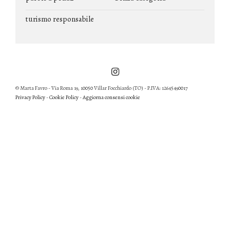
turismo responsabile
© Marta Favro - Via Roma 19, 10050 Villar Focchiardo (TO) - P.IVA: 12645490017
Privacy Policy
-
Cookie Policy
-
Aggiorna consensi cookie