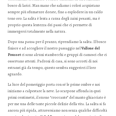
bosco di larici. Man mano che saliamo i colori acquistano
sempre più sfumature dorate, fino a esplodere in un caldo
tono oro. La salita è lenta a causa degli zaini pesanti, ma è
proprio questa lentezza dei passi che ci permette di
immergerci totalmente nella natura.
Dopo una pausa per il pranzo, riprendiamo la salita. Il bosco
finisce e ad accogliere il nostro passaggio nel
Vallone del
Pousset
ci sono alcuni stambecchi e gruppi di camosci che ci
osservano attenti. Padroni di casa, si sono accorti di noi
estranei già da tempo, questo sembra suggerirci il loro
sguardo.
La luce del pomeriggio porta con sé le prime ombre e noi
iniziamo a calpestare la neve. Lo scarpone affonda in quei
primi centimetri, il suono “croccante” del manto ghiacciato è
per me una delle tante piccole delizie della vita. La salita si fa
ancora più ripida, attraversiamo non senza qualche difficoltà