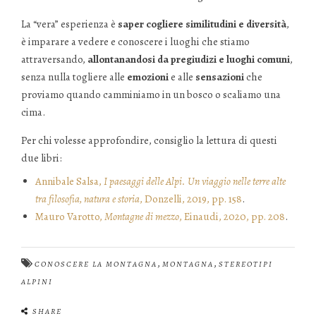
La “vera” esperienza è
saper cogliere similitudini e diversità
,
è imparare a vedere e conoscere i luoghi che stiamo
attraversando,
allontanandosi da pregiudizi e luoghi comuni
,
senza nulla togliere alle
emozioni
e alle
sensazioni
che
proviamo quando camminiamo in un bosco o scaliamo una
cima.
Per chi volesse approfondire, consiglio la lettura di questi
due libri:
Annibale Salsa,
I paesaggi delle Alpi. Un viaggio nelle terre alte
tra filosofia, natura e storia
, Donzelli, 2019, pp. 158
.
Mauro Varotto,
Montagne di mezzo
, Einaudi, 2020, pp. 208
.
,
,
CONOSCERE LA MONTAGNA
MONTAGNA
STEREOTIPI
ALPINI
SHARE