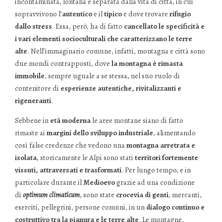
incontaminata, lontana e separata dalla vita di città, in cui
sopravvivono l’
autentico
e il
tipico
e dove trovare
rifugio
dallo stress
. Essa, però, ha di fatto
cancellato le specificità e
i vari elementi socioculturali che caratterizzano le terre
alte
. Nell’immaginario comune, infatti, montagna e città sono
due mondi contrapposti, dove
la montagna è rimasta
immobile
, sempre uguale a se stessa, nel suo ruolo di
contenitore di
esperienze autentiche, rivitalizzanti e
rigeneranti
.
Sebbene in
età moderna
le aree montane siano di fatto
rimaste ai
margini dello sviluppo industriale
, alimentando
così false credenze che vedono una
montagna arretrata e
isolata
, storicamente le Alpi sono stati
territori fortemente
vissuti, attraversati e trasformati
. Per lungo tempo, e in
particolare durante il
Medioevo
grazie ad una condizione
di
optimum climaticum
, sono state
crocevia di genti
, mercanti,
eserciti, pellegrini, persone comuni, in un
dialogo continuo e
costruttivo tra la pianura e le terre alte
. Le montagne,