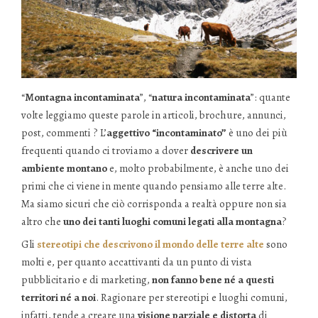
“
Montagna incontaminata
”, “
natura incontaminata
”: quante
volte leggiamo queste parole in articoli, brochure, annunci,
post, commenti ? L’
aggettivo “incontaminato”
è uno dei più
frequenti quando ci troviamo a dover
descrivere un
ambiente montano
e, molto probabilmente, è anche uno dei
primi che ci viene in mente quando pensiamo alle terre alte.
Ma siamo sicuri che ciò corrisponda a realtà oppure non sia
altro che
uno dei tanti luoghi comuni legati alla montagna
?
Gli
stereotipi che descrivono il mondo delle terre alte
sono
molti e, per quanto accattivanti da un punto di vista
pubblicitario e di marketing,
non fanno bene né a questi
territori né a noi
. Ragionare per stereotipi e luoghi comuni,
infatti, tende a creare una
visione parziale e distorta
di