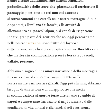
hanno vissuto adattandosi alle difficili condizioni
pedoclimatiche delle terre alte
,
plasmando il territorio e il
paesaggio
: pensiamo ai tanti
muretti a secco
e
ai
terrazzamenti
che costellano le nostre montagne, Alpi e
Appennini, all’
utilizzo dei boschi
, alle
attività di
allevamento
e ai
pascoli alpini
, o ai
canali di irrigazione
.
Inoltre, gran parte dei
sentieri
che noi oggi percorriamo
nelle nostre
escursioni
sono frutto del
lavoro
e
delle
necessità
di chi abitava in quei territori.
Una fitta rete
che metteva in comunicazione paesi e borgate, pascoli,
vallate, persone
.
Abbiamo bisogno di una
nuova narrazione della montagna
,
una narrazione da costruire prima di tutto nella
nostra
mente
e nei nostri
sguardi
. Oggi più che mai, abbiamo
bisogno di una visione e di un approccio che metta
in
comunicazione pianura e terre alte
, in uno
scambio di
saperi e competenze
finalizzato al miglioramento delle
condizioni di vita di tutti e alla tutela degli ecosistemi.