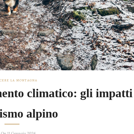
CERE LA MONTAGNA
to climatico: gli impatti
rismo alpino
 On 11 Gennaio 2024