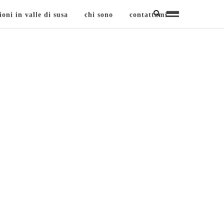
ioni in valle di susa
chi sono
contattami