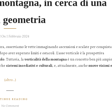
 montagna, in cerca di una
 geometria
d On 1 Febbraio 2024
ura, osserviamo le vette immaginando ascensioni e scalate per conquista
opo aver superato limiti e ostacoli. L’asse verticale è la prospettiva
olo
. Tuttavia, la
verticalità della montagna
è un concetto ben più ampio
nche
sistemi insediativi e culturali
, e, attualmente, anche
nuove visioni 
(altro…)
TINUE READING
No Comment