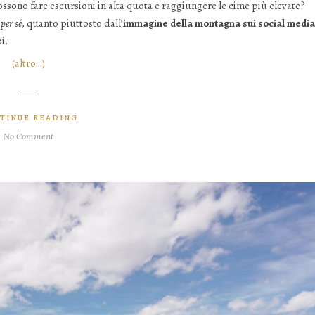
ossono fare escursioni in alta quota e raggiungere le cime più elevate?
e
per sé
, quanto piuttosto dall’
immagine della montagna sui social media
i.
(altro…)
TINUE READING
No Comment