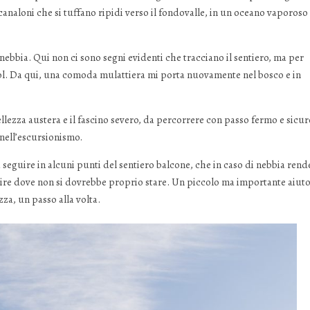
i canaloni che si tuffano ripidi verso il fondovalle, in un oceano vaporoso
ebbia. Qui non ci sono segni evidenti che tracciano il sentiero, ma per
fol. Da qui, una comoda mulattiera mi porta nuovamente nel bosco e in
llezza austera e il fascino severo, da percorrere con passo fermo e sicur
 nell’escursionismo.
 seguire in alcuni punti del sentiero balcone, che in caso di nebbia rend
 finire dove non si dovrebbe proprio stare. Un piccolo ma importante aiut
a, un passo alla volta.