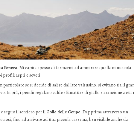
ta Fenera
. Mi capita spesso di fermarmi ad ammirare quella minuscola
 profili aspri e severi.
particolare se si decide di salire dal lato valsusino: si evitano sia il gra
ivo. In più, i pendii regalano calde sfumature di giallo e arancione a cui
e seguo il sentiero per il
Colle delle Coupe
. Dapprima attraverso un
occiosi, fino ad arrivare ad una piccola caserma, ben visibile anche da