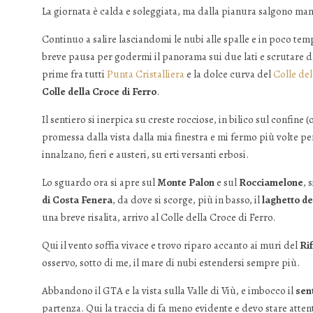
La giornata è calda e soleggiata, ma dalla pianura salgono man
Continuo a salire lasciandomi le nubi alle spalle e in poco tem
breve pausa per godermi il panorama sui due lati e scrutare d
prime fra tutti
Punta Cristalliera
e la dolce curva del
Colle del
Colle della Croce di Ferro
.
Il sentiero si inerpica su creste rocciose, in bilico sul confine (
promessa dalla vista dalla mia finestra e mi fermo più volte per
innalzano, fieri e austeri, su erti versanti erbosi.
Lo sguardo ora si apre sul
Monte Palon
e sul
Rocciamelone
, 
di Costa Fenera
, da dove si scorge, più in basso, il
laghetto de
una breve risalita, arrivo al Colle della Croce di Ferro.
Qui il vento soffia vivace e trovo riparo accanto ai muri del
Ri
osservo, sotto di me, il mare di nubi estendersi sempre più.
Abbandono il GTA e la vista sulla Valle di Viù, e imbocco il
sen
partenza. Qui la traccia di fa meno evidente e devo stare atte