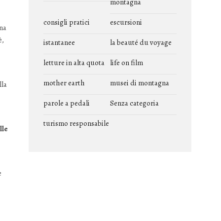
montagna
consigli pratici
escursioni
na
è,
istantanee
la beauté du voyage
letture in alta quota
life on film
mother earth
musei di montagna
lla
parole a pedali
Senza categoria
turismo responsabile
lle
e