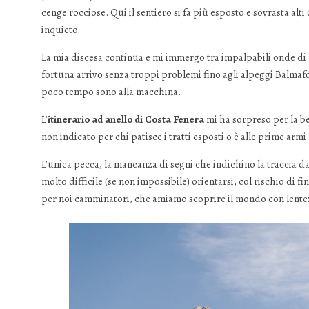
cenge rocciose. Qui il sentiero si fa più esposto e sovrasta alt
inquieto.
La mia discesa continua e mi immergo tra impalpabili onde di n
fortuna arrivo senza troppi problemi fino agli alpeggi Balma
poco tempo sono alla macchina.
L’
itinerario ad anello di Costa Fenera
mi ha sorpreso per la be
non indicato per chi patisce i tratti esposti o è alle prime armi
L’unica pecca, la mancanza di segni che indichino la traccia da
molto difficile (se non impossibile) orientarsi, col rischio di
per noi camminatori, che amiamo scoprire il mondo con lentezz