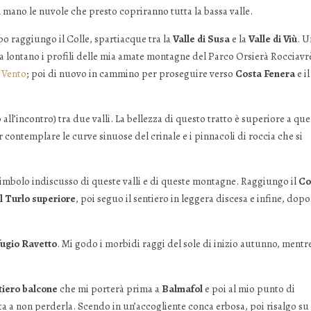
 mano le nuvole che presto copriranno tutta la bassa valle.
po raggiungo il Colle, spartiacque tra la
Valle di Susa
e la
Valle di Viù
. U
a lontano i profili delle mia amate montagne del Parco Orsierà Rocciavr
 Vento
; poi di nuovo in cammino per proseguire verso
Costa Fenera
e il
o all’incontro) tra due valli. La bellezza di questo tratto è superiore a que
 contemplare le curve sinuose del crinale e i pinnacoli di roccia che si
simbolo indiscusso di queste valli e di queste montagne. Raggiungo il
Co
l Turlo superiore
, poi seguo il sentiero in leggera discesa e infine, dopo
fugio Ravetto
. Mi godo i morbidi raggi del sole di inizio autunno, mentr
tiero balcone
che mi porterà prima a
Balmafol
e poi al mio punto di
nta a non perderla. Scendo in un’accogliente conca erbosa, poi risalgo su