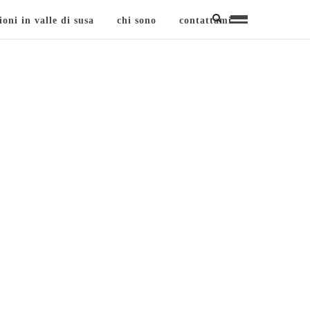
ioni in valle di susa
chi sono
contattami