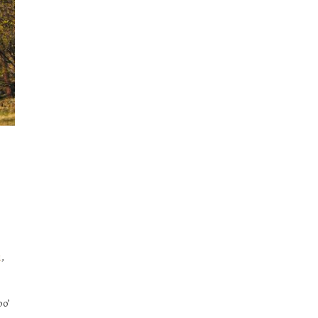
i
,
po’