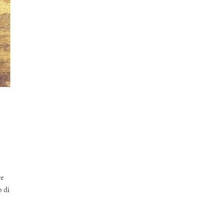
re
o di