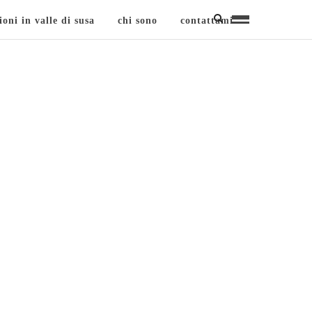
ioni in valle di susa
chi sono
contattami