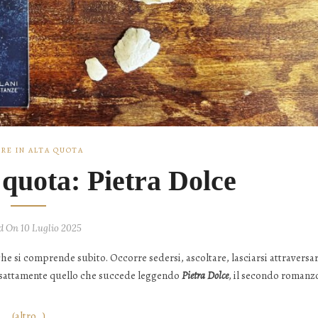
RE IN ALTA QUOTA
 quota: Pietra Dolce
d On 10 Luglio 2025
e si comprende subito. Occorre sedersi, ascoltare, lasciarsi attraversa
. È esattamente quello che succede leggendo
Pietra Dolce
, il secondo romanz
(altro…)