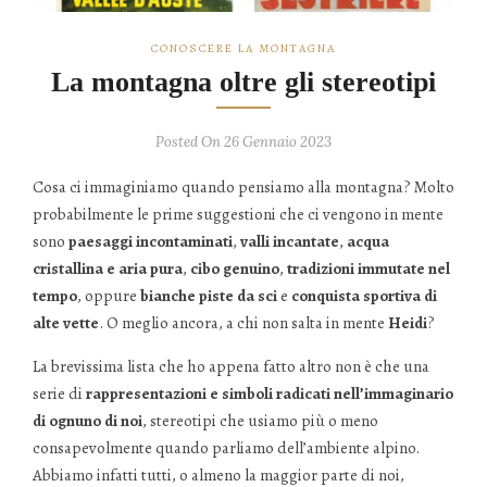
CONOSCERE LA MONTAGNA
La montagna oltre gli stereotipi
Posted On 26 Gennaio 2023
Cosa ci immaginiamo quando pensiamo alla montagna? Molto
probabilmente le prime suggestioni che ci vengono in mente
sono
paesaggi incontaminati
,
valli incantate
,
acqua
cristallina e aria pura
,
cibo genuino
,
tradizioni immutate nel
tempo
, oppure
bianche piste da sci
e
conquista sportiva di
alte vette
. O meglio ancora, a chi non salta in mente
Heidi
?
La brevissima lista che ho appena fatto altro non è che una
serie di
rappresentazioni e simboli radicati nell’immaginario
di ognuno di noi
, stereotipi che usiamo più o meno
consapevolmente quando parliamo dell’ambiente alpino.
Abbiamo infatti tutti, o almeno la maggior parte di noi,