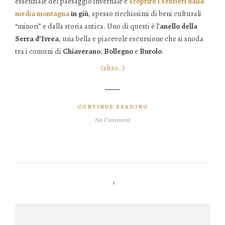
essenziale del paesaggio invernale e
scoprire i sentieri dalla
media montagna
in giù
, spesso ricchissimi di beni culturali
“minori” e dalla storia antica. Uno di questi è l’
anello della
Serra d’Ivrea
, una bella e piacevole escursione che si snoda
tra i comuni di
Chiaverano
,
Bollegno
e
Burolo
.
(altro…)
CONTINUE READING
No Comment
1