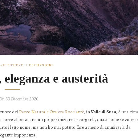
 OUT THERE
/
ESCURSIONI
, eleganza e austerità
 On 30 Dicembre 2020
l cuore del
Parco Naturale Orsiera Rocciavrè
, in
Valle di Susa
, è una cim
ccorre allontanarsi un po’ per iniziare a scorgerla, quasi come se voless
norato il suo nome, ma non ho mai potuto fare a meno di ammirarla da
 elegante imponenza.