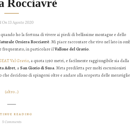
a Rocciavrè
d On 13 Agosto 2020
 quando ho la fortuna di vivere ai piedi di bellissime montagne e dello
aturale Orsiera Rocciavrè
. Mi piace raccontare che vivo nel lato in om
 frequentato, in particolare il
Vallone del Gravio
.
GEAT Val Gravio
, a quota 1390 metri, e facilmente raggiungibile sia dalla
ta Adret
, a
San Giorio di Susa
. Meta prediletta per molti escursionisti
 che decidono di spingersi oltre e andare alla scoperta delle meraviglie
(altro…)
TINUE READING
5 Comments