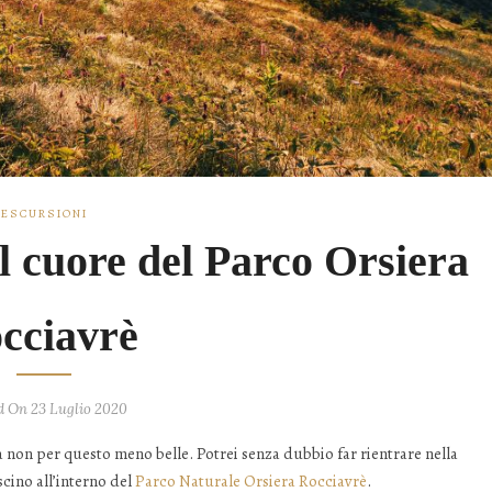
ESCURSIONI
l cuore del Parco Orsiera
cciavrè
d On 23 Luglio 2020
 non per questo meno belle. Potrei senza dubbio far rientrare nella
scino all’interno del
Parco Naturale Orsiera Rocciavrè
.