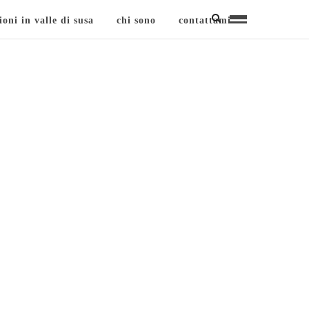
ioni in valle di susa
chi sono
contattami