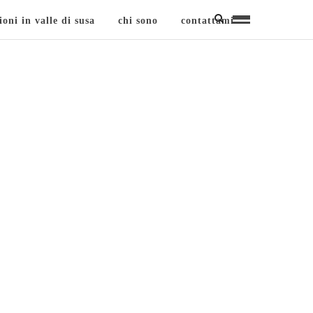
ioni in valle di susa
chi sono
contattami