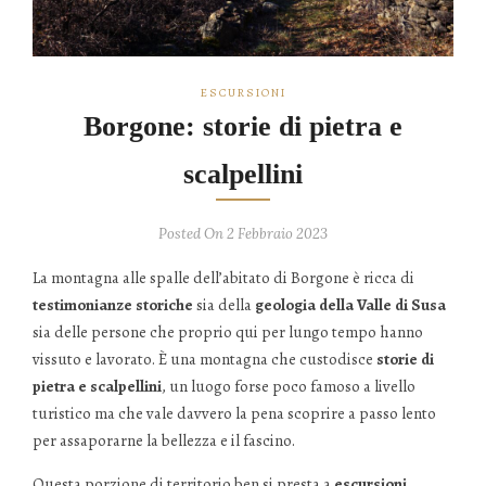
ESCURSIONI
Borgone: storie di pietra e
scalpellini
Posted On 2 Febbraio 2023
La montagna alle spalle dell’abitato di Borgone è ricca di
testimonianze storiche
sia della
geologia della Valle di Susa
sia delle persone che proprio qui per lungo tempo hanno
vissuto e lavorato. È una montagna che custodisce
storie di
pietra e scalpellini
, un luogo forse poco famoso a livello
turistico ma che vale davvero la pena scoprire a passo lento
per assaporarne la bellezza e il fascino.
Questa porzione di territorio ben si presta a
escursioni