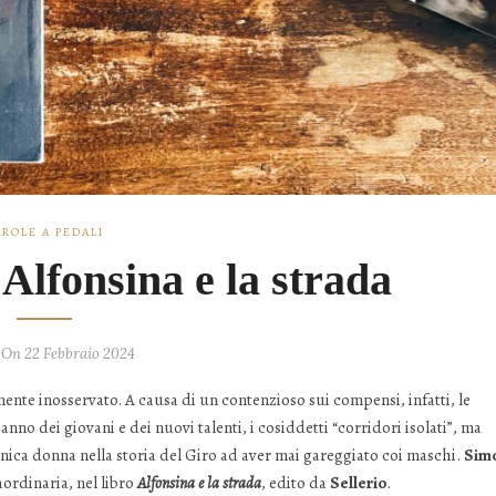
AROLE A PEDALI
 Alfonsina e la strada
 On 22 Febbraio 2024
mente inosservato. A causa di un contenzioso sui compensi, infatti, le
l’anno dei giovani e dei nuovi talenti, i cosiddetti “corridori isolati”, ma
unica donna nella storia del Giro ad aver mai gareggiato coi maschi.
Sim
aordinaria, nel libro
Alfonsina e la strada
, edito da
Sellerio
.