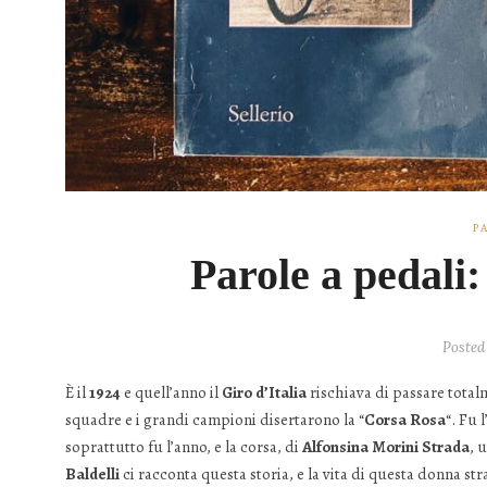
P
Parole a pedali:
Posted
È il
1924
e quell’anno il
Giro d’Italia
rischiava di passare total
squadre e i grandi campioni disertarono la “
Corsa Rosa
“. Fu 
soprattutto fu l’anno, e la corsa, di
Alfonsina Morini Strada
, 
Baldelli
ci racconta questa storia, e la vita di questa donna str