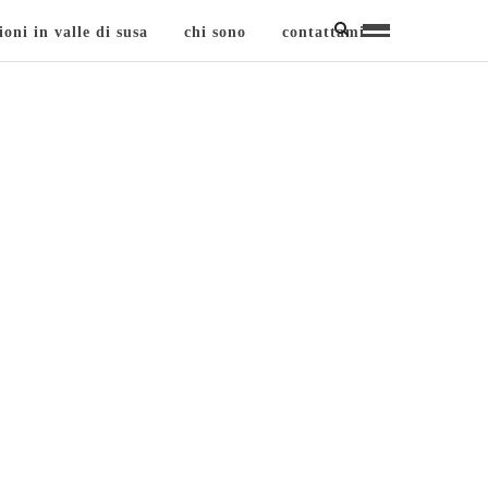
ioni in valle di susa
chi sono
contattami