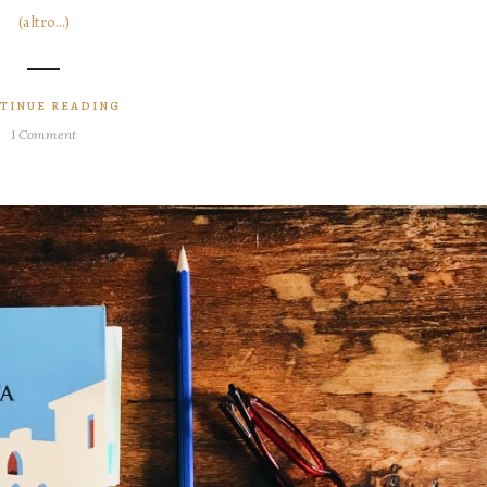
(altro…)
TINUE READING
1 Comment