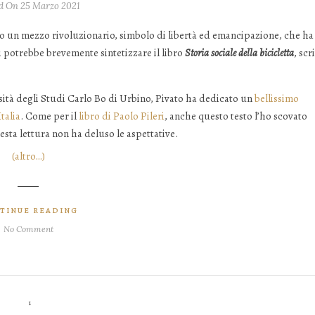
d On 25 Marzo 2021
bbio un mezzo rivoluzionario, simbolo di libertà ed emancipazione, che ha
i potrebbe brevemente sintetizzare il libro
Storia sociale della bicicletta
, scr
ità degli Studi Carlo Bo di Urbino, Pivato ha dedicato un
bellissimo
talia
. Come per il
libro di Paolo Pileri
, anche questo testo l’ho scovato
esta lettura non ha deluso le aspettative.
(altro…)
TINUE READING
No Comment
1