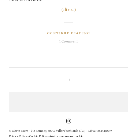
(altro…)
CONTINUE READING
1 Comment
1
© Marta Favro - Via Roma 19, 10050 Villar Focchiardo (TO) - P.IVA: 12645490017
Privacy Policy
-
Cookie Policy
-
Aggiorna consensi cookie