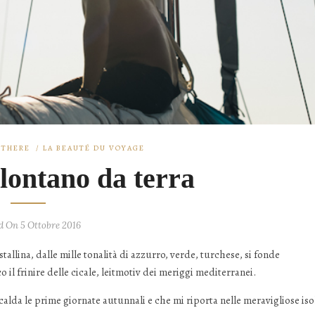
 THERE
/
LA BEAUTÉ DU VOYAGE
 lontano da terra
d On 5 Ottobre 2016
allina, dalle mille tonalità di azzurro, verde, turchese, si fonde
co il frinire delle cicale, leitmotiv dei meriggi mediterranei.
calda le prime giornate autunnali e che mi riporta nelle meravigliose iso