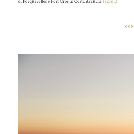
di Porquerolles e Port Cros in Costa Azzurra.
(altro…)
CON