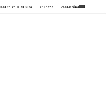
ioni in valle di susa
chi sono
contattami