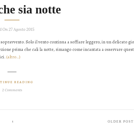
he sia notte
d On 27 Agosto 2015
 sopravvento. Solo il vento continua a soffiare leggero, in un delicato gi
fezione prima che cali la notte, rimango come incantata a osservare ques
ici.
(altro…)
TINUE READING
2 Comments
1
OLDER POST