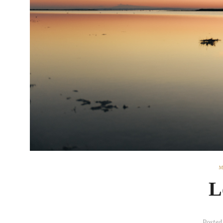
M
L
Posted